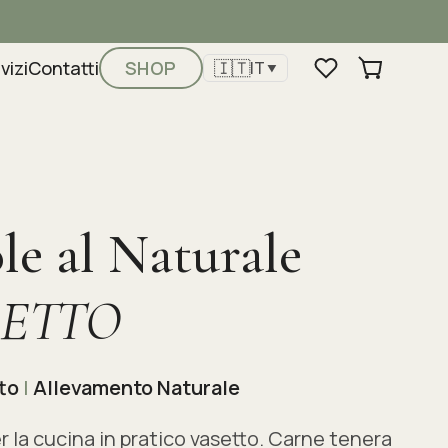
🇮🇹
vizi
Contatti
SHOP
IT
▼
le al Naturale
SETTO
to
|
Allevamento Naturale
 la cucina in pratico vasetto. Carne tenera