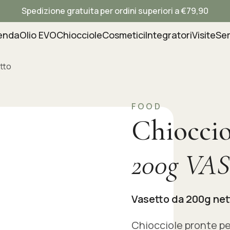
Spedizione gratuita per ordini superiori a €79,90
enda
Olio EVO
Chiocciole
Cosmetici
Integratori
Visite
Ser
etto
FOOD
Chioccio
200g VA
Vasetto da 200g net
Chiocciole pronte per