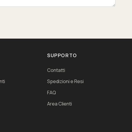
Cascina Bruno
Assistente virtuale
SUPPORTO
Contatti
nti
Spedizioni e Resi
🇮🇹
🇬🇧
FAQ
Italiano
English
Area Clienti
🇩🇪
🇫🇷
Deutsch
Français