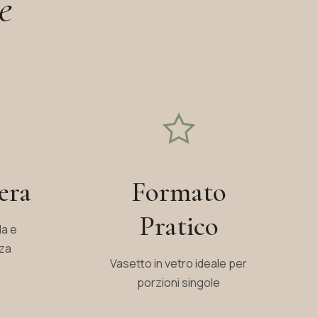
e
era
Formato
Pratico
a e
nza
Vasetto in vetro ideale per
porzioni singole