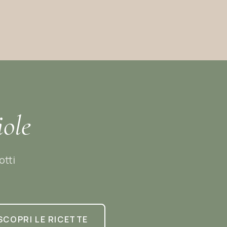
iole
otti
SCOPRI LE RICETTE