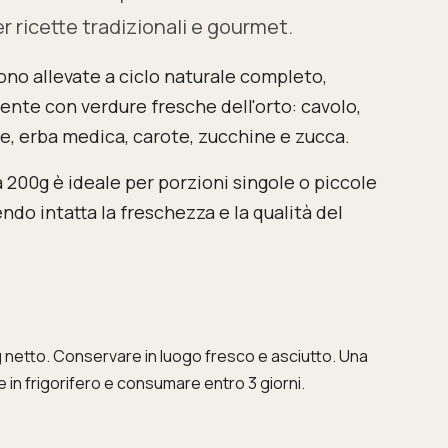
er ricette tradizionali e gourmet.
ono allevate a ciclo naturale completo,
nte con verdure fresche dell'orto: cavolo,
ole, erba medica, carote, zucchine e zucca.
a 200g è ideale per porzioni singole o piccole
do intatta la freschezza e la qualità del
g netto. Conservare in luogo fresco e asciutto. Una
 in frigorifero e consumare entro 3 giorni.