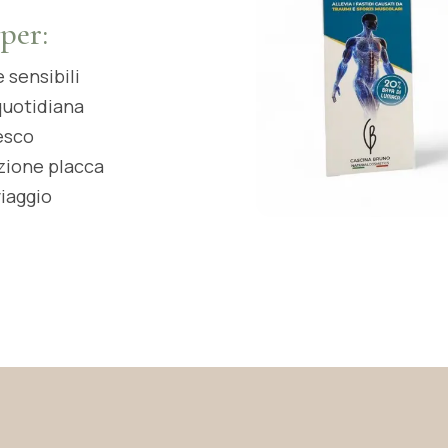
per:
 sensibili
quotidiana
resco
zione placca
viaggio