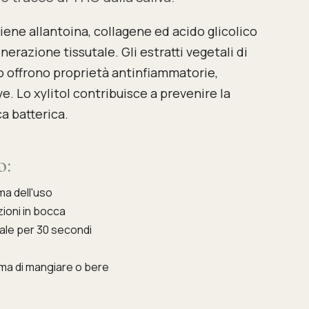
iene allantoina, collagene ed acido glicolico
nerazione tissutale. Gli estratti vegetali di
mo offrono proprietà antinfiammatorie,
ve. Lo xylitol contribuisce a prevenire la
a batterica.
o:
ma dell'uso
ioni in bocca
rale per 30 secondi
ima di mangiare o bere