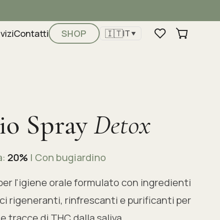
🇮🇹
vizi
Contatti
SHOP
IT
▼
io Spray
Detox
a:
20%
| Con bugiardino
er l'igiene orale formulato con ingredienti
ci rigeneranti, rinfrescanti e purificanti per
 le tracce di THC dalla saliva.