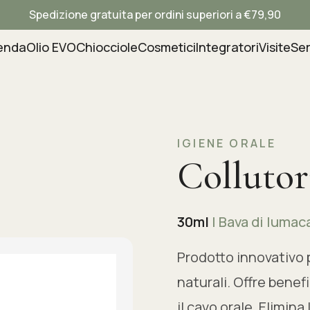
Spedizione gratuita per ordini superiori a €79,90
enda
Olio EVO
Chiocciole
Cosmetici
Integratori
Visite
Ser
IGIENE ORALE
Collutor
30ml
| Bava di lumac
Prodotto innovativo p
naturali. Offre benefi
il cavo orale. Elimina