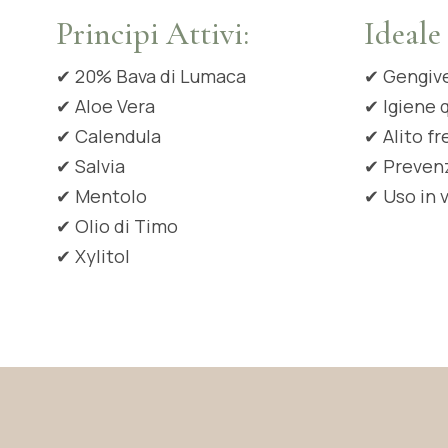
Principi Attivi:
Ideale 
✔
20% Bava di Lumaca
✔
Gengive
✔
Aloe Vera
✔
Igiene 
✔
Calendula
✔
Alito f
✔
Salvia
✔
Preven
✔
Mentolo
✔
Uso in 
✔
Olio di Timo
✔
Xylitol