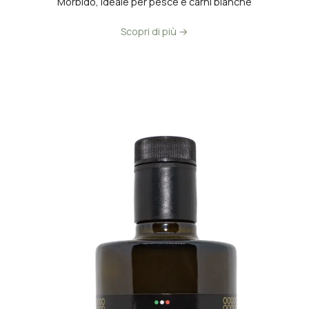
Morbido, ideale per pesce e carni bianche
🇩🇪
🇫🇷
Scopri di più →
Deutsch
Français
🇨🇳
🇯🇵
中文
日本語