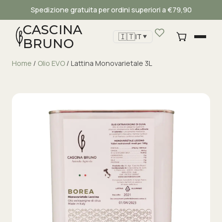
Spedizione gratuita per ordini superiori a €79,90
CASCINA
🇮🇹
IT
▼
BRUNO
Home
/
Olio EVO
/ Lattina Monovarietale 3L
Cascina Bruno
Assistente virtuale