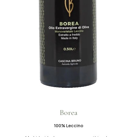
Borea
🇮🇹
🇬🇧
100% Leccino
Italiano
English